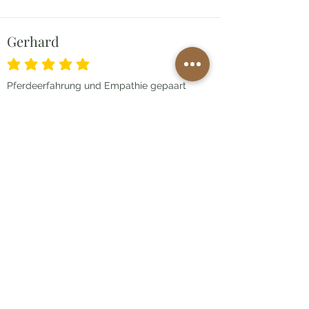
Gerhard
durchschnittliches Rating ist 5 von 5
Pferdeerfahrung und Empathie gepaart
mit Wissen um Pferdegesundheit und
Pferdepsychologie -Perfekt !
1. Januar 2021
Sandra
durchschnittliches Rating ist 5 von 5
Eine unglaublich gefühlvolle und
kompetente Frau, die mit ihren Händen
wahre Wunder vollbringen kann; es ist so